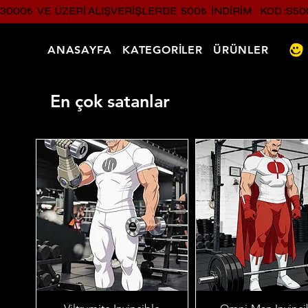
3000₺  VE  ÜZERI ALIŞVERIŞLERDE  500₺  INDIRIM    KOD :S50
ANASAYFA
KATEGORİLER
ÜRÜNLER
En çok satanlar
Hızlı Bakış
Hızlı Bakış