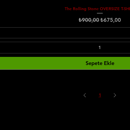
The Rolling Stone OVERSIZE T-SH
Normal Fiyat
İndirimli Fiy
₺900,00
₺675,00
Sepete Ekle
1