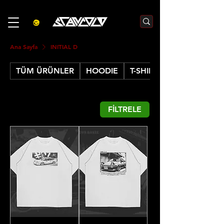
3000₺  VE  ÜZERI ALIŞVERIŞLERDE  500₺  INDIRIM    KOD :S500
Ana Sayfa
INITIAL D
TÜM ÜRÜNLER
HOODIE
T-SHIRT
FİLTRELE