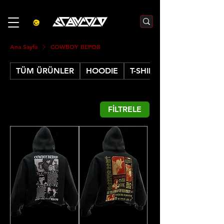
3000₺  VE  ÜZERI ALIŞVERIŞLERDE  500₺  INDIRIM    KOD :S500
Ana Sayfa
COWBOY BEPOB
TÜM ÜRÜNLER
HOODIE
T-SHIRT
FİLTRELE