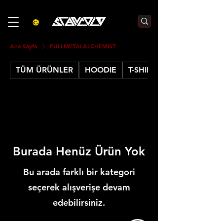
3000₺  VE  ÜZERI ALIŞVERIŞLERDE  500₺  INDIRIM    KOD :S500
Ana Sayfa
FULLMETALALCHEMIST
TÜM ÜRÜNLER
HOODIE
T-SHIRT
Burada Henüz Ürün Yok
Bu arada farklı bir kategori
seçerek alışverişe devam
edebilirsiniz.