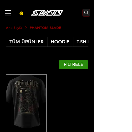
3000₺  VE  ÜZERI ALIŞVERIŞLERDE  500₺  INDIRIM    KOD :S500
Ana Sayfa
PHANTOM BLADE
TÜM ÜRÜNLER
HOODIE
T-SHIRT
FİLTRELE