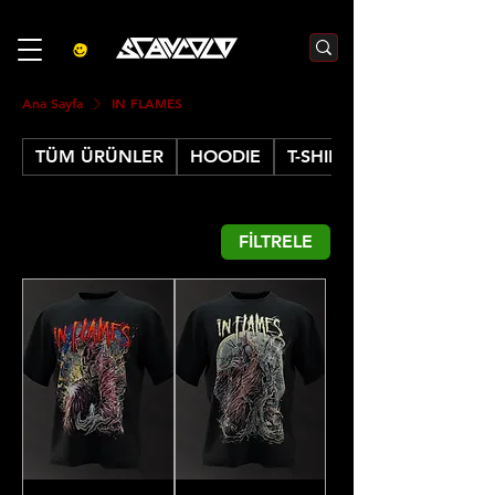
3000₺  VE  ÜZERI ALIŞVERIŞLERDE  500₺  INDIRIM    KOD :S500
Ana Sayfa
IN FLAMES
TÜM ÜRÜNLER
HOODIE
T-SHIRT
FİLTRELE