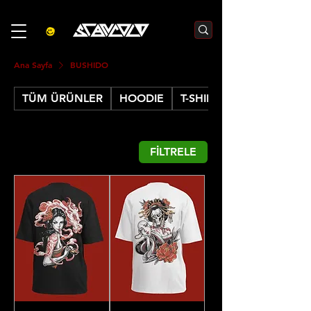
3000₺  VE  ÜZERI ALIŞVERIŞLERDE  500₺  INDIRIM    KOD :S500
Ana Sayfa
BUSHIDO
TÜM ÜRÜNLER
HOODIE
T-SHIRT
FİLTRELE