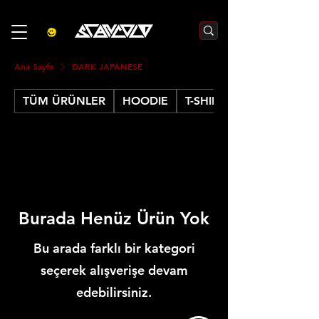
3000₺  VE  ÜZERI ALIŞVERIŞLERDE  500₺  INDIRIM    KOD :S500
Ana Sayfa
DARK JAPANESE
TÜM ÜRÜNLER
HOODIE
T-SHIRT
Burada Henüz Ürün Yok
Bu arada farklı bir kategori
seçerek alışverişe devam
edebilirsiniz.