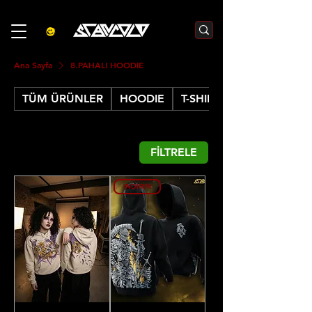
3000₺  VE  ÜZERI ALIŞVERIŞLERDE  500₺  INDIRIM    KOD :S500
Ana Sayfa
8.PAHALI HOODIE
TÜM ÜRÜNLER
HOODIE
T-SHIRT
FİLTRELE
İNDİRİM