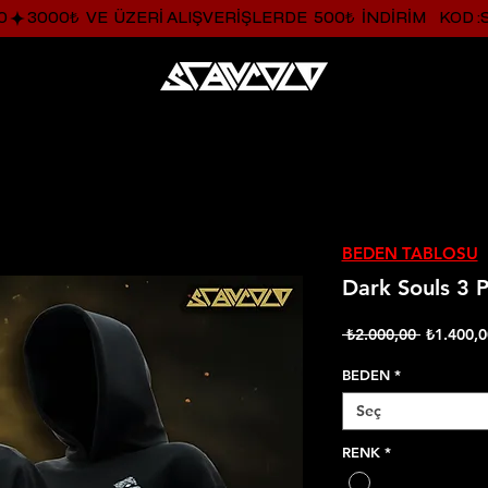
0
BEDEN TABLOSU
Dark Souls 3 
Normal
 ₺2.000,00 
₺1.400,0
Fiyat
BEDEN
*
Seç
RENK
*