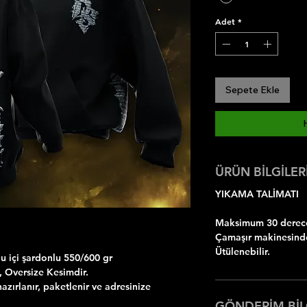
Adet
*
Sepete Ekle
ÜRÜN BİLGİLER
YIKAMA TALİMATI
Maksimum 30 dereced
Çamaşır makinesinde
Ütülenebilir.
 içi şardonlu 550/600 gr
ı, Oversize Kesimdir.
azırlanır, paketlenir ve adresinize
GÖNDERİM BİL