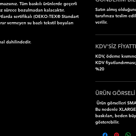
zsınız. Tüm baskılı ürünlerde geçerli
Satın almış olduğunu
z sürece bozulmadan kalacaktır.
tarafınıza teslim ed
rtlarda sertifikalı (OEKO-TEX® Standart
verilir.
rar vermeyen su bazlı tekstil boyaları
al dahilindedir.
KDV'SİZ FİYATTI
KDV, ödeme kısmında
KDV fiyatlandırması;
%20
ÜRÜN GÖRSELİ
Ürün görselleri SMA
Bu nedenle XLARGE
baskıları, beden bü
gösterebilir.