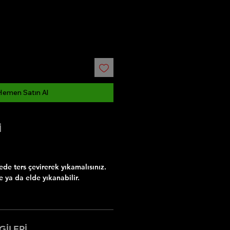
Hemen Satın Al
İ
e ters çevirerek yıkamalısınız.
 ya da elde yıkanabilir.
GİLERİ