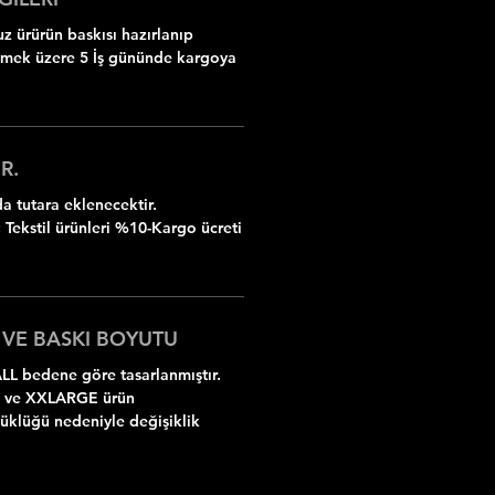
z ürürün baskısı hazırlanıp
ilmek üzere 5 İş gününde kargoya
R.
 tutara eklenecektir.
 Tekstil ürünleri %10-Kargo ücreti
 VE BASKI BOYUTU
LL bedene göre tasarlanmıştır.
 ve XXLARGE ürün
yüklüğü nedeniyle değişiklik