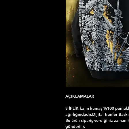
AÇIKLAMALAR
3 İPLİK kalın kumaş %100 pamuklu
ağırlığındadır.Dijital tranfer Bask
Bu ürün sipariş verdiğiniz zaman h
gönderilir.