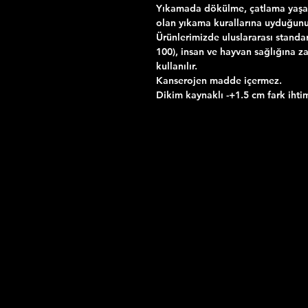
Yıkamada dökülme, çatlama yaşama
olan yıkama kurallarına uyduğunu
Ürünlerimizde uluslararası standa
100), insan ve hayvan sağlığına za
kullanılır.
Kanserojen madde içermez.
Dikim kaynaklı -+1.5 cm fark ihtim