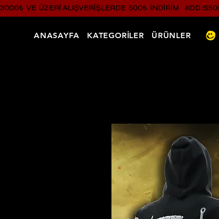
3000₺  VE  ÜZERI ALIŞVERIŞLERDE  500₺  INDIRIM    KOD :S50
ANASAYFA
KATEGORİLER
ÜRÜNLER