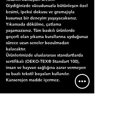
Giydiğinizde vücudunuzla bütünleşen özel
kesimi, ipeksi dokusu ve gramajıyla
kusursuz bir deneyim yaşayacaksınız.
Yıkamada dökülme, çatlama
yaşamazsınız. Tüm baskılı ürünlerde
geçerli olan yıkama kurallarına uyduğunuz
sürece uzun seneler bozulmadan
kalacaktır.
Ürünlerimizde uluslararası standartlarda
sertifikalı (OEKO-TEX® Standart 100),
insan ve hayvan sağlığına zarar vermeyen
su bazlı tekstil boyaları kullanılır.
Kanserojen madde içermez.
ÜRÜN BİLGİLERİ
YIKAMA TALİMATI
GÖNDERİM BİLGİLERİ
Maksimum 30 derecede ters çevirerek
Satın almış olduğunuz ürürün baskısı
yıkamalısınız.
KDV'SİZ FİYATTIR.
hazırlanıp tarafınıza teslim edilmek üzere