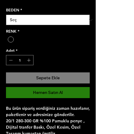
Fiyat
Fiyat
BEDEN
*
RENK
*
Adet
*
Sepete Ekle
Hemen Satın Al
Bu ürün sipariş verdiğiniz zaman hazırlanır,
paketlenir ve adresinize gönderilir.
20/1 280-300 GR %100 Pamuklu penye ,
Dijital tranfer Baskı, Özel Kesim, Özel
Tasarım kumaştan üretilir.