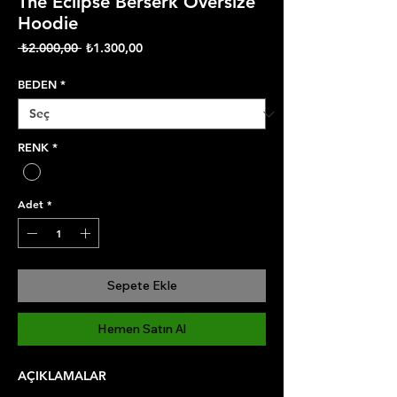
The Eclipse Berserk Oversize
Hoodie
Normal
İndirimli
 ₺2.000,00 
₺1.300,00
Fiyat
Fiyat
BEDEN
*
RENK
*
Adet
*
Sepete Ekle
Hemen Satın Al
AÇIKLAMALAR