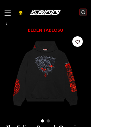
3000₺  VE  ÜZERI ALIŞVERIŞLERDE  500₺  INDIRIM    KOD :S500
BEDEN TABLOSU