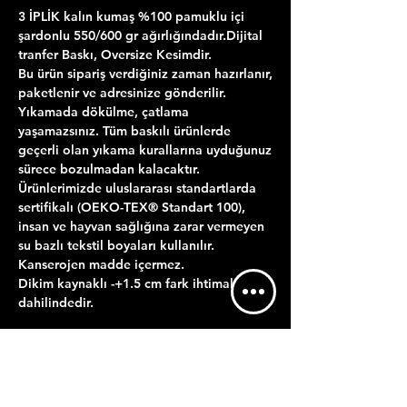
3 İPLİK kalın kumaş %100 pamuklu içi
şardonlu 550/600 gr ağırlığındadır.Dijital
tranfer Baskı, Oversize Kesimdir.
Bu ürün sipariş verdiğiniz zaman hazırlanır,
paketlenir ve adresinize gönderilir.
Yıkamada dökülme, çatlama
yaşamazsınız. Tüm baskılı ürünlerde
geçerli olan yıkama kurallarına uyduğunuz
sürece bozulmadan kalacaktır.
Ürünlerimizde uluslararası standartlarda
sertifikalı (OEKO-TEX® Standart 100),
insan ve hayvan sağlığına zarar vermeyen
su bazlı tekstil boyaları kullanılır.
Kanserojen madde içermez.
Dikim kaynaklı -+1.5 cm fark ihtimal
dahilindedir.
ÜRÜN BİLGİLERİ
YIKAMA TALİMATI
GÖNDERİM BİLGİLERİ