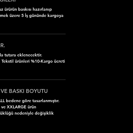
z ürürün baskısı hazırlanıp
ilmek üzere 5 İş gününde kargoya
R.
 tutara eklenecektir.
 Tekstil ürünleri %10-Kargo ücreti
 VE BASKI BOYUTU
LL bedene göre tasarlanmıştır.
 ve XXLARGE ürün
yüklüğü nedeniyle değişiklik