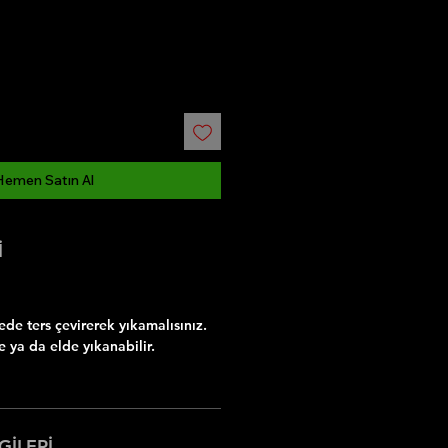
Hemen Satın Al
İ
e ters çevirerek yıkamalısınız.
 ya da elde yıkanabilir.
GİLERİ