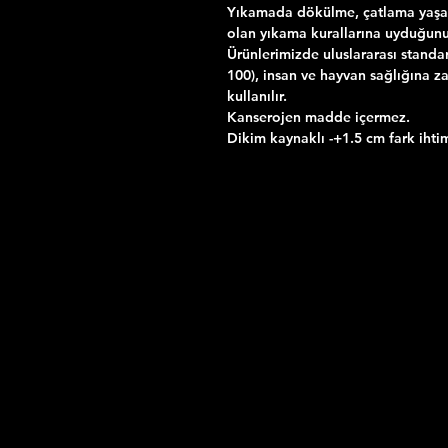
Yıkamada dökülme, çatlama yaşama
olan yıkama kurallarına uyduğunu
Ürünlerimizde uluslararası standa
100), insan ve hayvan sağlığına za
kullanılır.
Kanserojen madde içermez.
Dikim kaynaklı -+1.5 cm fark ihtim