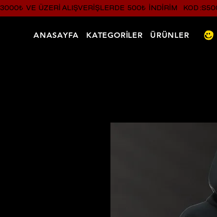
3000₺  VE  ÜZERI ALIŞVERIŞLERDE  500₺  INDIRIM    KOD :S50
ANASAYFA
KATEGORİLER
ÜRÜNLER