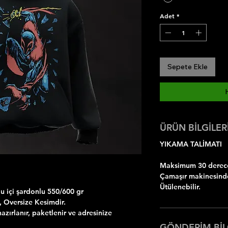
Adet
*
Sepete Ekle
ÜRÜN BİLGİLER
YIKAMA TALİMATI
Maksimum 30 dereced
Çamaşır makinesinde
Ütülenebilir.
 içi şardonlu 550/600 gr
ı, Oversize Kesimdir.
azırlanır, paketlenir ve adresinize
GÖNDERİM BİL