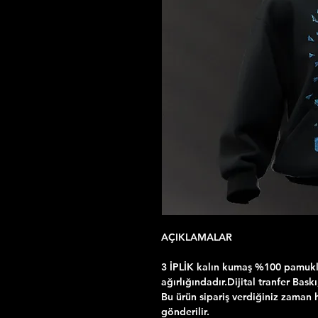
AÇIKLAMALAR
3 İPLİK kalın kumaş %100 pamuklu
ağırlığındadır.Dijital tranfer Bask
Bu ürün sipariş verdiğiniz zaman h
gönderilir.