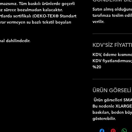
zsınız. Tüm baskılı ürünlerde geçerli
Satın almış olduğunu
z sürece bozulmadan kalacaktır.
tarafınıza teslim ed
rtlarda sertifikalı (OEKO-TEX® Standart
verilir.
rar vermeyen su bazlı tekstil boyaları
al dahilindedir.
KDV'SİZ FİYATTI
KDV, ödeme kısmında
KDV fiyatlandırması;
%20
ÜRÜN GÖRSELİ
Ürün görselleri SMA
Bu nedenle XLARGE
baskıları, beden bü
gösterebilir.