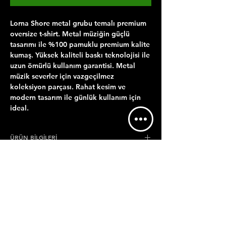
Lorna Shore metal grubu temalı premium 
oversize t-shirt. Metal müziğin güçlü 
tasarımı ile %100 pamuklu premium kalite 
kumaş. Yüksek kaliteli baskı teknolojisi ile 
uzun ömürlü kullanım garantisi. Metal 
müzik severler için vazgeçilmez 
koleksiyon parçası. Rahat kesim ve 
modern tasarım ile günlük kullanım için 
ideal.
ÜRÜN BİLGİLERİ
YIKAMA TALİMATI
GÖNDERİM BİLGİLERİ
Maksimum 30 derecede ters çevirerek
Satın almış olduğunuz ürürün baskısı
yıkamalısınız.
KDV'SİZ FİYATTIR.
hazırlanıp tarafınıza teslim edilmek üzere
Çamaşır makinesinde ya da elde
5 İş gününde kargoya verilir.
KDV, ödeme kısmında tutara eklenecektir.
yıkanabilir.
ÜRÜN GÖRSELİ VE BASKI BOYUTU
KDV fiyatlandırması; Tekstil ürünleri %10-
Ütülenebilir.