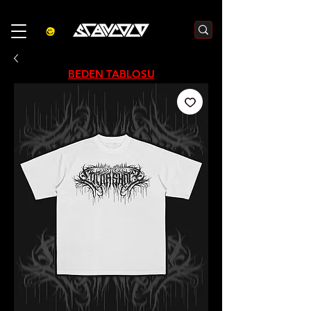
3000₺  VE  ÜZERI ALIŞVERIŞLERDE  500₺  INDIRIM    KOD :S500
BEDEN TABLOSU