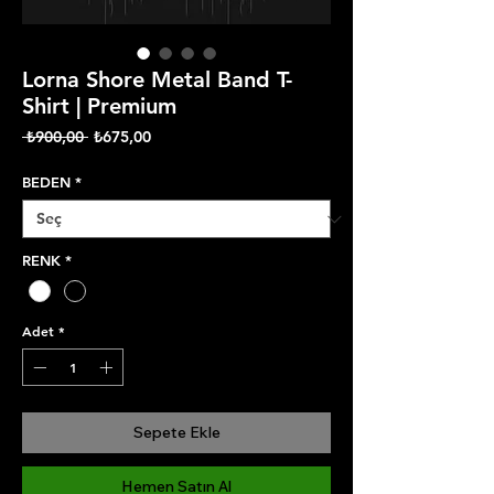
Lorna Shore Metal Band T-
Shirt | Premium
Normal
İndirimli
 ₺900,00 
₺675,00
Fiyat
Fiyat
BEDEN
*
RENK
*
Adet
*
Sepete Ekle
Hemen Satın Al