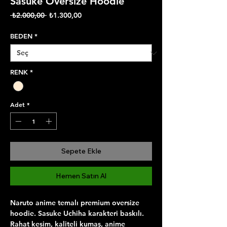
Sasuke Oversize Hoodie
Normal
İndirimli
 ₺2.000,00 
₺1.300,00
Fiyat
Fiyat
BEDEN
*
RENK
*
Adet
*
Sepete Ekle
Hemen Satın Al
Naruto anime temalı premium oversize 
hoodie. Sasuke Uchiha karakteri baskılı. 
Rahat kesim, kaliteli kumaş, anime 