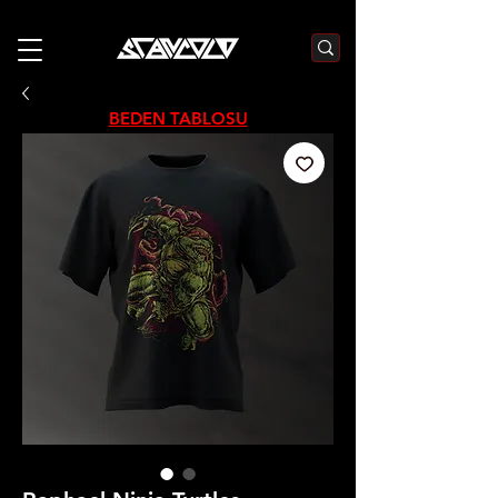
3000₺  VE  ÜZERI ALIŞVERIŞLERDE  500₺  INDIRIM    KOD :S500
BEDEN TABLOSU