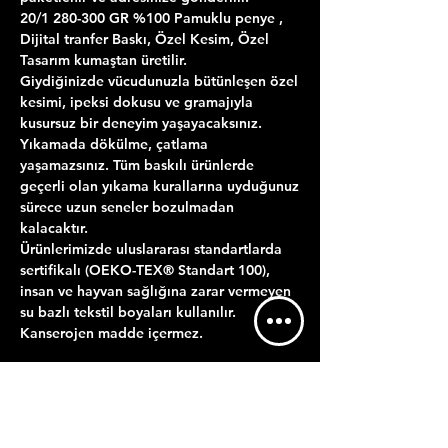
20/1 280-300 GR %100 Pamuklu penye ,
Dijital tranfer Baskı, Özel Kesim, Özel
Tasarım kumaştan üretilir.
Giydiğinizde vücudunuzla bütünleşen özel
kesimi, ipeksi dokusu ve gramajıyla
kusursuz bir deneyim yaşayacaksınız.
Yıkamada dökülme, çatlama
yaşamazsınız. Tüm baskılı ürünlerde
geçerli olan yıkama kurallarına uyduğunuz
sürece uzun seneler bozulmadan
kalacaktır.
Ürünlerimizde uluslararası standartlarda
sertifikalı (OEKO-TEX® Standart 100),
insan ve hayvan sağlığına zarar vermeyen
su bazlı tekstil boyaları kullanılır.
Kanserojen madde içermez.
ÜRÜN BİLGİLERİ
YIKAMA TALİMATI
GÖNDERİM BİLGİLERİ