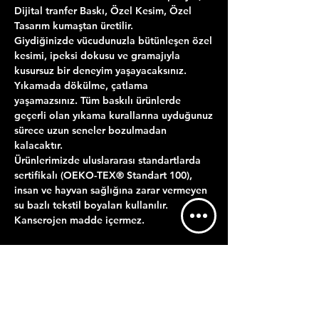
Dijital tranfer Baskı, Özel Kesim, Özel
Tasarım kumaştan üretilir.
Giydiğinizde vücudunuzla bütünleşen özel
kesimi, ipeksi dokusu ve gramajıyla
kusursuz bir deneyim yaşayacaksınız.
Yıkamada dökülme, çatlama
yaşamazsınız. Tüm baskılı ürünlerde
geçerli olan yıkama kurallarına uyduğunuz
sürece uzun seneler bozulmadan
kalacaktır.
Ürünlerimizde uluslararası standartlarda
sertifikalı (OEKO-TEX® Standart 100),
insan ve hayvan sağlığına zarar vermeyen
su bazlı tekstil boyaları kullanılır.
Kanserojen madde içermez.
ÜRÜN BİLGİLERİ
YIKAMA TALİMATI
GÖNDERİM BİLGİLERİ
Maksimum 30 derecede ters çevirerek