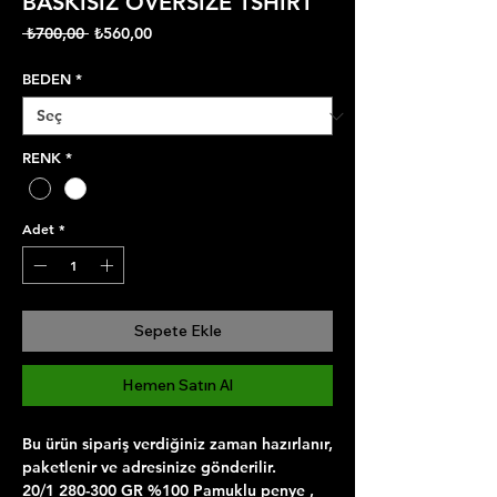
BASKISIZ OVERSIZE TSHIRT
Normal
İndirimli
 ₺700,00 
₺560,00
Fiyat
Fiyat
BEDEN
*
RENK
*
Adet
*
Sepete Ekle
Hemen Satın Al
Bu ürün sipariş verdiğiniz zaman hazırlanır,
paketlenir ve adresinize gönderilir.
20/1 280-300 GR %100 Pamuklu penye ,