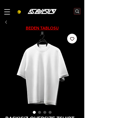
3000₺  VE  ÜZERI ALIŞVERIŞLERDE  500₺  INDIRIM    KOD :S500
BEDEN TABLOSU