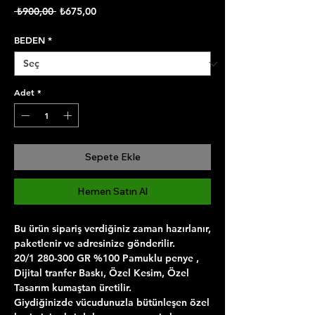
Normal
İndirimli
 ₺900,00 
₺675,00
Fiyat
Fiyat
BEDEN
*
Adet
*
Sepete Ekle
Hemen Satın Al
Bu ürün sipariş verdiğiniz zaman hazırlanır,
paketlenir ve adresinize gönderilir.
20/1 280-300 GR %100 Pamuklu penye ,
Dijital tranfer Baskı, Özel Kesim, Özel
Tasarım kumaştan üretilir.
Giydiğinizde vücudunuzla bütünleşen özel