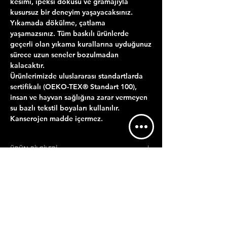
kesimi, ipeksi dokusu ve gramajıyla
kusursuz bir deneyim yaşayacaksınız.
Yıkamada dökülme, çatlama
yaşamazsınız. Tüm baskılı ürünlerde
geçerli olan yıkama kurallarına uyduğunuz
sürece uzun seneler bozulmadan
kalacaktır.
Ürünlerimizde uluslararası standartlarda
sertifikalı (OEKO-TEX® Standart 100),
insan ve hayvan sağlığına zarar vermeyen
su bazlı tekstil boyaları kullanılır.
Kanserojen madde içermez.
ÜRÜN BİLGİLERİ
YIKAMA TALİMATI
GÖNDERİM BİLGİLERİ
Maksimum 30 derecede ters çevirerek
Satın almış olduğunuz ürürün baskısı
yıkamalısınız.
KDV'SİZ FİYATTIR.
hazırlanıp tarafınıza teslim edilmek üzere
Çamaşır makinesinde ya da elde
5 İş gününde kargoya verilir.
KDV, ödeme kısmında tutara eklenecektir.
yıkanabilir.
ÜRÜN GÖRSELİ VE BASKI BOYUTU