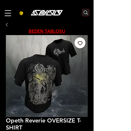
3000₺  VE  ÜZERI ALIŞVERIŞLERDE  500₺  INDIRIM    KOD :S500
BEDEN TABLOSU
Opeth Reverie OVERSIZE T-
SHIRT