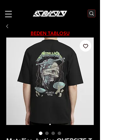
3000₺  VE  ÜZERI ALIŞVERIŞLERDE  500₺  INDIRIM    KOD :S500
BEDEN TABLOSU