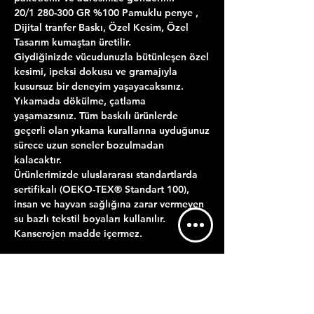
20/1 280-300 GR %100 Pamuklu penye ,
Dijital tranfer Baskı, Özel Kesim, Özel
Tasarım kumaştan üretilir.
Giydiğinizde vücudunuzla bütünleşen özel
kesimi, ipeksi dokusu ve gramajıyla
kusursuz bir deneyim yaşayacaksınız.
Yıkamada dökülme, çatlama
yaşamazsınız. Tüm baskılı ürünlerde
geçerli olan yıkama kurallarına uyduğunuz
sürece uzun seneler bozulmadan
kalacaktır.
Ürünlerimizde uluslararası standartlarda
sertifikalı (OEKO-TEX® Standart 100),
insan ve hayvan sağlığına zarar vermeyen
su bazlı tekstil boyaları kullanılır.
Kanserojen madde içermez.
ÜRÜN BİLGİLERİ
YIKAMA TALİMATI
GÖNDERİM BİLGİLERİ