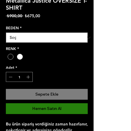
Metallica Justice OVERSIZE T-
SHIRT
Normal
İndirimli
 ₺900,00 
₺675,00
Fiyat
Fiyat
BEDEN
*
RENK
*
Adet
*
Sepete Ekle
Hemen Satın Al
Bu ürün sipariş verdiğiniz zaman hazırlanır,
paketlenir ve adresinize gönderilir.