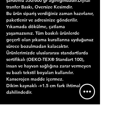
şardonlu 550/600 gr ağırlığındadır.Dijital
tranfer Baskı, Oversize Kesimdir.
Bu ürün sipariş verdiğiniz zaman hazırlanır,
paketlenir ve adresinize gönderilir.
Yıkamada dökülme, çatlama
yaşamazsınız. Tüm baskılı ürünlerde
geçerli olan yıkama kurallarına uyduğunuz
sürece bozulmadan kalacaktır.
Ürünlerimizde uluslararası standartlarda
sertifikalı (OEKO-TEX® Standart 100),
insan ve hayvan sağlığına zarar vermeyen
su bazlı tekstil boyaları kullanılır.
Kanserojen madde içermez.
Dikim kaynaklı -+1.5 cm fark ihtimal
dahilindedir.
ÜRÜN BİLGİLERİ
YIKAMA TALİMATI
GÖNDERİM BİLGİLERİ
Maksimum 30 derecede ters çevirerek
Satın almış olduğunuz ürürün baskısı