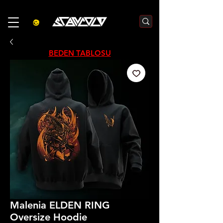
3000₺  VE  ÜZERI ALIŞVERIŞLERDE  500₺  INDIRIM    KOD :S500
BEDEN TABLOSU
Malenia ELDEN RING
Oversize Hoodie