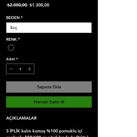
Normal
İndirimli
 ₺2.000,00 
₺1.300,00
Fiyat
Fiyat
BEDEN
*
RENK
*
Adet
*
Sepete Ekle
Hemen Satın Al
AÇIKLAMALAR
3 İPLİK kalın kumaş %100 pamuklu içi