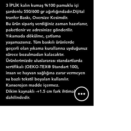
3 İPLİK kalın kumaş %100 pamuklu içi
şardonlu 550/600 gr ağırlığındadır.Dijital
tranfer Baskı, Oversize Kesimdir.
Bu ürün sipariş verdiğiniz zaman hazırlanır,
paketlenir ve adresinize gönderilir.
Yıkamada dökülme, çatlama
yaşamazsınız. Tüm baskılı ürünlerde
geçerli olan yıkama kurallarına uyduğunuz
sürece bozulmadan kalacaktır.
Ürünlerimizde uluslararası standartlarda
sertifikalı (OEKO-TEX® Standart 100),
insan ve hayvan sağlığına zarar vermeyen
su bazlı tekstil boyaları kullanılır.
Kanserojen madde içermez.
Dikim kaynaklı -+1.5 cm fark ihtimal
dahilindedir.
ÜRÜN BİLGİLERİ
YIKAMA TALİMATI
GÖNDERİM BİLGİLERİ