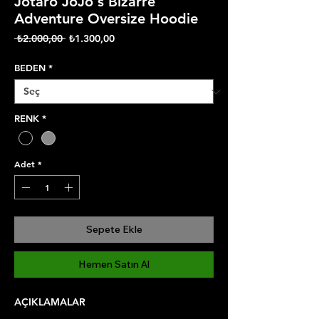
Jotaro JoJo's Bizarre
Adventure Oversize Hoodie
Normal
İndirimli
 ₺2.000,00 
₺1.300,00
Fiyat
Fiyat
BEDEN
*
RENK
*
Adet
*
Sepete Ekle
Hemen Satın Al
AÇIKLAMALAR