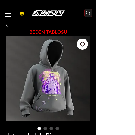
3000₺  VE  ÜZERI ALIŞVERIŞLERDE  500₺  INDIRIM    KOD :S500
BEDEN TABLOSU