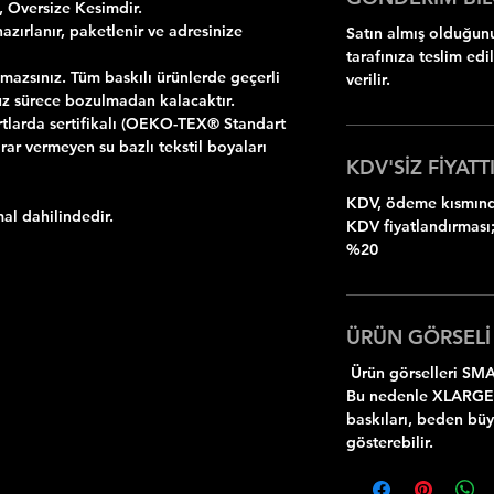
ı, Oversize Kesimdir.
azırlanır, paketlenir ve adresinize
Satın almış olduğunu
tarafınıza teslim ed
zsınız. Tüm baskılı ürünlerde geçerli
verilir.
z sürece bozulmadan kalacaktır.
rtlarda sertifikalı (OEKO-TEX® Standart
rar vermeyen su bazlı tekstil boyaları
KDV'SİZ FİYATTI
KDV, ödeme kısmında
al dahilindedir.
KDV fiyatlandırması;
%20
ÜRÜN GÖRSELİ
Ürün görselleri SMA
Bu nedenle XLARGE
baskıları, beden bü
gösterebilir.