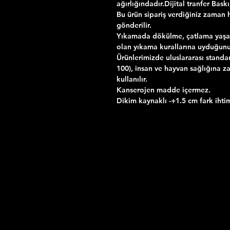
ağırlığındadır.Dijital tranfer Bask
Bu ürün sipariş verdiğiniz zaman h
gönderilir.
Yıkamada dökülme, çatlama yaşama
olan yıkama kurallarına uyduğunu
Ürünlerimizde uluslararası standa
100), insan ve hayvan sağlığına za
kullanılır.
Kanserojen madde içermez.
Dikim kaynaklı -+1.5 cm fark ihtim