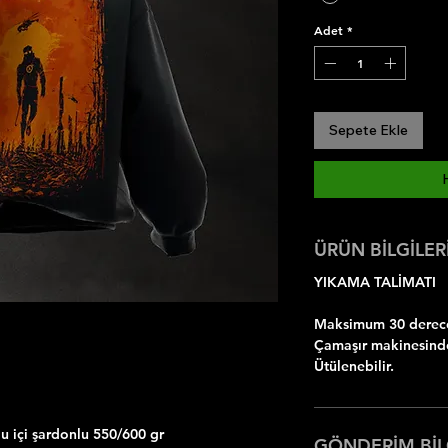
Adet
*
Sepete Ekle
ÜRÜN BİLGİLER
YIKAMA TALİMATI
Maksimum 30 dereced
Çamaşır makinesinde
Ütülenebilir.
 içi şardonlu 550/600 gr
GÖNDERİM BİL