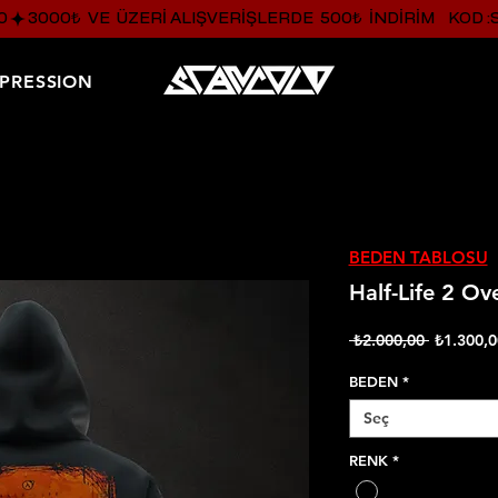
0
PRESSION
BEDEN TABLOSU
Half-Life 2 Ov
Normal
 ₺2.000,00 
₺1.300,0
Fiyat
BEDEN
*
Seç
RENK
*