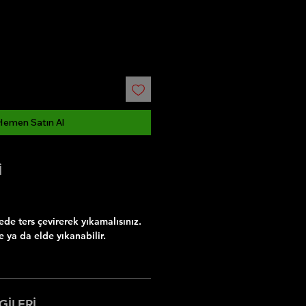
Hemen Satın Al
İ
e ters çevirerek yıkamalısınız.
 ya da elde yıkanabilir.
GİLERİ