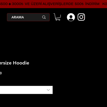
.
ersize Hoodie
İndirimli
0
Fiyat