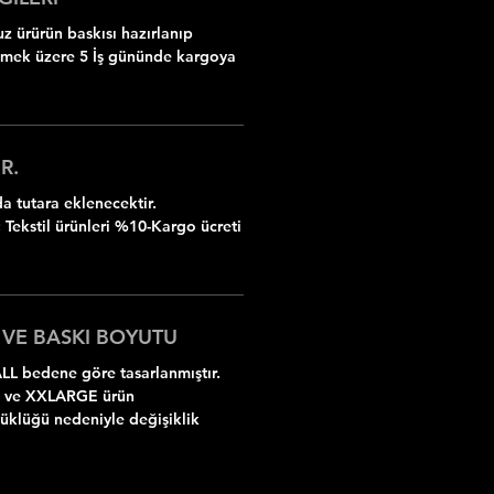
z ürürün baskısı hazırlanıp
ilmek üzere 5 İş gününde kargoya
R.
 tutara eklenecektir.
 Tekstil ürünleri %10-Kargo ücreti
 VE BASKI BOYUTU
LL bedene göre tasarlanmıştır.
 ve XXLARGE ürün
yüklüğü nedeniyle değişiklik