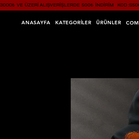
3000₺  VE  ÜZERI ALIŞVERIŞLERDE  500₺  INDIRIM    KOD :S50
ANASAYFA
KATEGORİLER
ÜRÜNLER
COM