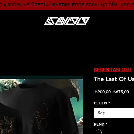
0
BEDEN TABLOSU
The Last Of U
Normal
İnd
 ₺900,00 
₺675,00
Fiyat
Fi
BEDEN
*
Seç
RENK
*