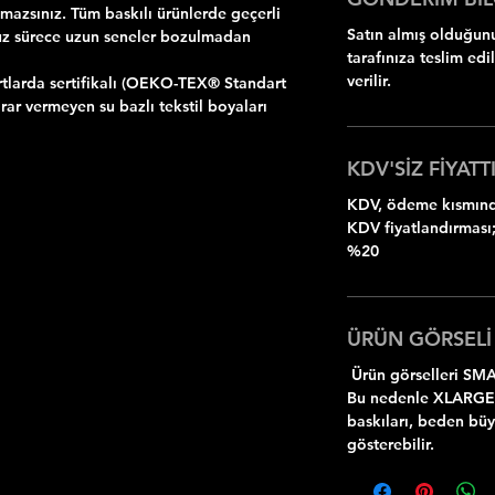
zsınız. Tüm baskılı ürünlerde geçerli
Satın almış olduğunu
uz sürece uzun seneler bozulmadan
tarafınıza teslim ed
verilir.
rtlarda sertifikalı (OEKO-TEX® Standart
rar vermeyen su bazlı tekstil boyaları
KDV'SİZ FİYATTI
KDV, ödeme kısmında
KDV fiyatlandırması;
%20
ÜRÜN GÖRSELİ
Ürün görselleri SMA
Bu nedenle XLARGE
baskıları, beden bü
gösterebilir.