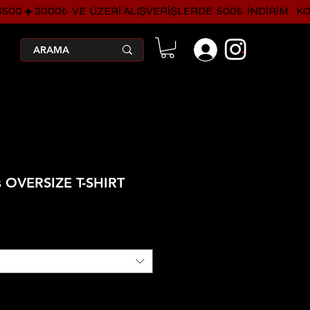
.
s OVERSIZE T-SHIRT
irimli
yat