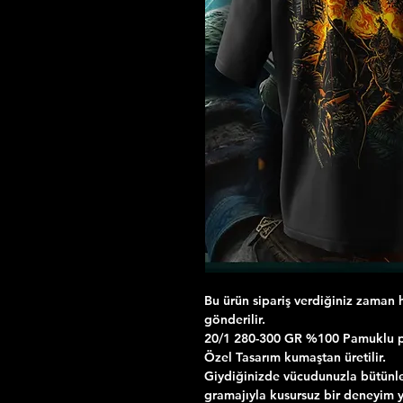
Bu ürün sipariş verdiğiniz zaman h
gönderilir.
20/1 280-300 GR %100 Pamuklu pen
Özel Tasarım kumaştan üretilir.
Giydiğinizde vücudunuzla bütünle
gramajıyla kusursuz bir deneyim 