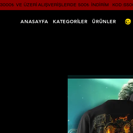
3000₺  VE  ÜZERI ALIŞVERIŞLERDE  500₺  INDIRIM    KOD :S50
ANASAYFA
KATEGORİLER
ÜRÜNLER