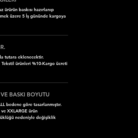
z ürürün baskısı hazırlanıp
ilmek üzere 5 İş gününde kargoya
R.
 tutara eklenecektir.
 Tekstil ürünleri %10-Kargo ücreti
 VE BASKI BOYUTU
LL bedene göre tasarlanmıştır.
 ve XXLARGE ürün
yüklüğü nedeniyle değişiklik