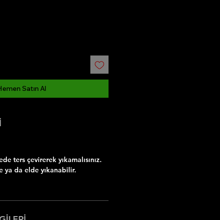
Hemen Satın Al
İ
e ters çevirerek yıkamalısınız.
 ya da elde yıkanabilir.
GİLERİ