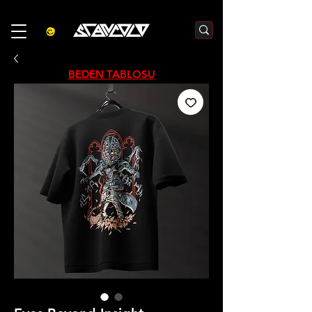
3000₺  VE  ÜZERI ALIŞVERIŞLERDE  500₺  INDIRIM    KOD :S500
BEDEN TABLOSU