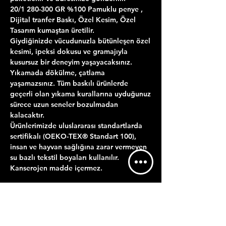
20/1 280-300 GR %100 Pamuklu penye ,
Dijital tranfer Baskı, Özel Kesim, Özel
Tasarım kumaştan üretilir.
Giydiğinizde vücudunuzla bütünleşen özel
kesimi, ipeksi dokusu ve gramajıyla
kusursuz bir deneyim yaşayacaksınız.
Yıkamada dökülme, çatlama
yaşamazsınız. Tüm baskılı ürünlerde
geçerli olan yıkama kurallarına uyduğunuz
sürece uzun seneler bozulmadan
kalacaktır.
Ürünlerimizde uluslararası standartlarda
sertifikalı (OEKO-TEX® Standart 100),
insan ve hayvan sağlığına zarar vermeyen
su bazlı tekstil boyaları kullanılır.
Kanserojen madde içermez.
ÜRÜN BİLGİLERİ
YIKAMA TALİMATI
GÖNDERİM BİLGİLERİ