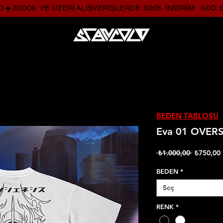
0
BEDEN TABLOSU
Eva 01 OVERS
Normal
İ
 ₺1.000,00 
₺750,00
Fiyat
BEDEN
*
Seç
RENK
*