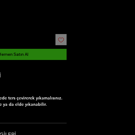
Hemen Satın Al
İ
e ters çevirerek yıkamalısınız.
 ya da elde yıkanabilir.
GİLERİ