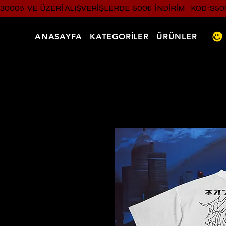
3000₺  VE  ÜZERI ALIŞVERIŞLERDE  500₺  INDIRIM    KOD :S50
ANASAYFA
KATEGORİLER
ÜRÜNLER