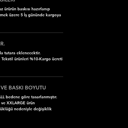
z ürürün baskısı hazırlanıp
ilmek üzere 5 İş gününde kargoya
R.
 tutara eklenecektir.
 Tekstil ürünleri %10-Kargo ücreti
 VE BASKI BOYUTU
LL bedene göre tasarlanmıştır.
 ve XXLARGE ürün
yüklüğü nedeniyle değişiklik