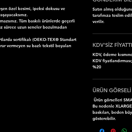
şen özel kesimi, ipeksi dokusu ve
Satın almış olduğunu
yaşayacaksınız.
tarafınıza teslim ed
zsınız. Tüm baskılı ürünlerde geçerli
verilir.
uz sürece uzun seneler bozulmadan
rtlarda sertifikalı (OEKO-TEX® Standart
KDV'SİZ FİYATTI
rar vermeyen su bazlı tekstil boyaları
KDV, ödeme kısmında
KDV fiyatlandırması;
%20
ÜRÜN GÖRSELİ
Ürün görselleri SMA
Bu nedenle XLARGE
baskıları, beden bü
gösterebilir.