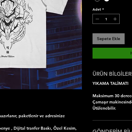
Adet
*
Sepete Ekle
ÜRÜN BİLGİLER
YIKAMA TALİMATI
Maksimum 30 dereced
Çamaşır makinesinde
Ütülenebilir.
azırlanır, paketlenir ve adresinize
ye , Dijital tranfer Baskı, Özel Kesim,
GÖNDERİM BİL