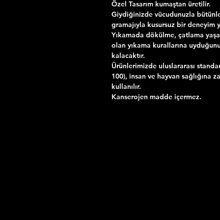
Özel Tasarım kumaştan üretilir.
Giydiğinizde vücudunuzla bütünle
gramajıyla kusursuz bir deneyim 
Yıkamada dökülme, çatlama yaşama
olan yıkama kurallarına uyduğun
kalacaktır.
Ürünlerimizde uluslararası standa
100), insan ve hayvan sağlığına za
kullanılır.
Kanserojen madde içermez.