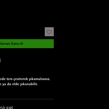
Hemen Satın Al
İ
e ters çevirerek yıkamalısınız.
 ya da elde yıkanabilir.
GİLERİ