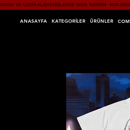
3000₺  VE  ÜZERI ALIŞVERIŞLERDE  500₺  INDIRIM    KOD :S50
ANASAYFA
KATEGORİLER
ÜRÜNLER
COM