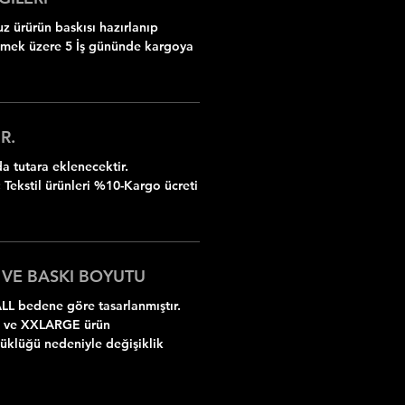
z ürürün baskısı hazırlanıp
ilmek üzere 5 İş gününde kargoya
R.
 tutara eklenecektir.
 Tekstil ürünleri %10-Kargo ücreti
 VE BASKI BOYUTU
LL bedene göre tasarlanmıştır.
 ve XXLARGE ürün
yüklüğü nedeniyle değişiklik