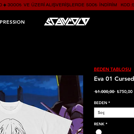
0
PRESSION
BEDEN TABLOSU
Eva 01 Curse
Normal
İ
 ₺1.000,00 
₺750,00
Fiyat
BEDEN
*
Seç
RENK
*