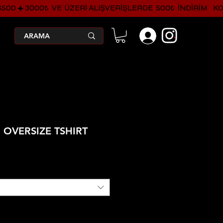
.
d OVERSIZE TSHIRT
ndirimli
Fiyat