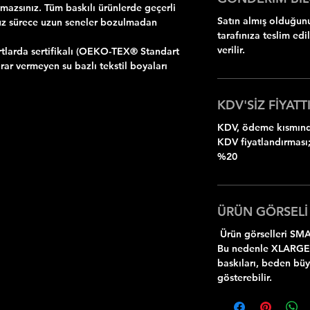
zsınız. Tüm baskılı ürünlerde geçerli
Satın almış olduğunu
uz sürece uzun seneler bozulmadan
tarafınıza teslim ed
verilir.
rtlarda sertifikalı (OEKO-TEX® Standart
rar vermeyen su bazlı tekstil boyaları
KDV'SİZ FİYATTI
KDV, ödeme kısmında
KDV fiyatlandırması;
%20
ÜRÜN GÖRSELİ
Ürün görselleri SMA
Bu nedenle XLARGE
baskıları, beden bü
gösterebilir.