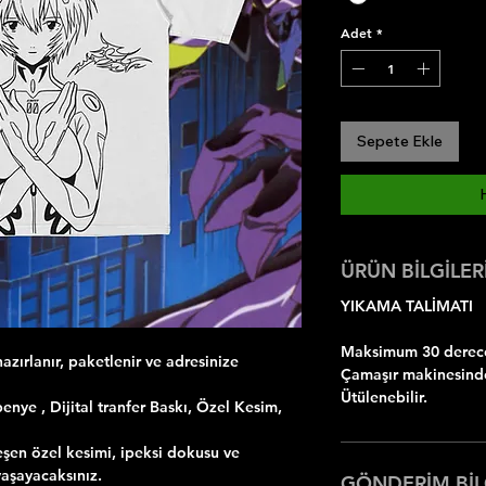
Adet
*
Sepete Ekle
ÜRÜN BİLGİLER
YIKAMA TALİMATI
Maksimum 30 dereced
azırlanır, paketlenir ve adresinize
Çamaşır makinesinde
Ütülenebilir.
ye , Dijital tranfer Baskı, Özel Kesim,
şen özel kesimi, ipeksi dokusu ve
yaşayacaksınız.
GÖNDERİM BİL