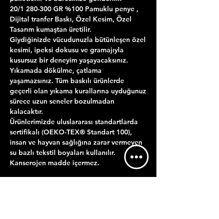
20/1 280-300 GR %100 Pamuklu penye ,
Dijital tranfer Baskı, Özel Kesim, Özel
Tasarım kumaştan üretilir.
Giydiğinizde vücudunuzla bütünleşen özel
kesimi, ipeksi dokusu ve gramajıyla
kusursuz bir deneyim yaşayacaksınız.
Yıkamada dökülme, çatlama
yaşamazsınız. Tüm baskılı ürünlerde
geçerli olan yıkama kurallarına uyduğunuz
sürece uzun seneler bozulmadan
kalacaktır.
Ürünlerimizde uluslararası standartlarda
sertifikalı (OEKO-TEX® Standart 100),
insan ve hayvan sağlığına zarar vermeyen
su bazlı tekstil boyaları kullanılır.
Kanserojen madde içermez.
ÜRÜN BİLGİLERİ
YIKAMA TALİMATI
GÖNDERİM BİLGİLERİ