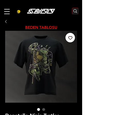
3000₺  VE  ÜZERI ALIŞVERIŞLERDE  500₺  INDIRIM    KOD :S500
BEDEN TABLOSU