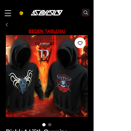
3000₺  VE  ÜZERI ALIŞVERIŞLERDE  500₺  INDIRIM    KOD :S500
BEDEN TABLOSU