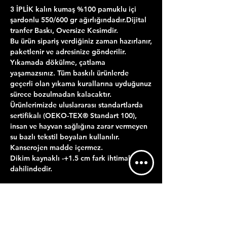
3 İPLİK kalın kumaş %100 pamuklu içi
şardonlu 550/600 gr ağırlığındadır.Dijital
tranfer Baskı, Oversize Kesimdir.
Bu ürün sipariş verdiğiniz zaman hazırlanır,
paketlenir ve adresinize gönderilir.
Yıkamada dökülme, çatlama
yaşamazsınız. Tüm baskılı ürünlerde
geçerli olan yıkama kurallarına uyduğunuz
sürece bozulmadan kalacaktır.
Ürünlerimizde uluslararası standartlarda
sertifikalı (OEKO-TEX® Standart 100),
insan ve hayvan sağlığına zarar vermeyen
su bazlı tekstil boyaları kullanılır.
Kanserojen madde içermez.
Dikim kaynaklı -+1.5 cm fark ihtimal
dahilindedir.
ÜRÜN BİLGİLERİ
YIKAMA TALİMATI
GÖNDERİM BİLGİLERİ