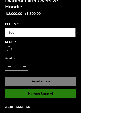
Diablo4 Lilith Oversize
Hoodie
Normal
İndirimli
 ₺2.000,00 
₺1.300,00
Fiyat
Fiyat
BEDEN
*
RENK
*
Adet
*
Sepete Ekle
Hemen Satın Al
AÇIKLAMALAR