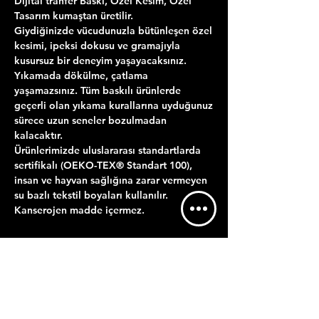
Dijital tranfer Baskı, Özel Kesim, Özel
Tasarım kumaştan üretilir.
Giydiğinizde vücudunuzla bütünleşen özel
kesimi, ipeksi dokusu ve gramajıyla
kusursuz bir deneyim yaşayacaksınız.
Yıkamada dökülme, çatlama
yaşamazsınız. Tüm baskılı ürünlerde
geçerli olan yıkama kurallarına uyduğunuz
sürece uzun seneler bozulmadan
kalacaktır.
Ürünlerimizde uluslararası standartlarda
sertifikalı (OEKO-TEX® Standart 100),
insan ve hayvan sağlığına zarar vermeyen
su bazlı tekstil boyaları kullanılır.
Kanserojen madde içermez.
ÜRÜN BİLGİLERİ
YIKAMA TALİMATI
GÖNDERİM BİLGİLERİ
Maksimum 30 derecede ters çevirerek
Satın almış olduğunuz ürürün baskısı