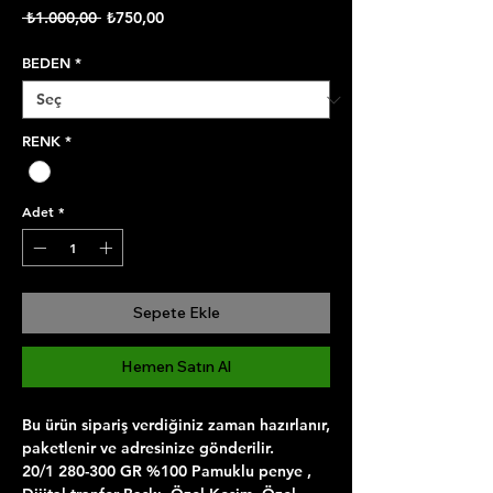
Normal
İndirimli
 ₺1.000,00 
₺750,00
Fiyat
Fiyat
BEDEN
*
RENK
*
Adet
*
Sepete Ekle
Hemen Satın Al
Bu ürün sipariş verdiğiniz zaman hazırlanır,
paketlenir ve adresinize gönderilir.
20/1 280-300 GR %100 Pamuklu penye ,