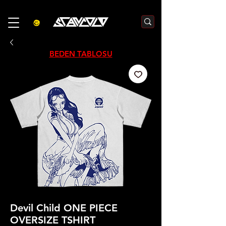
3000₺  VE  ÜZERI ALIŞVERIŞLERDE  500₺  INDIRIM    KOD :S500
BEDEN TABLOSU
Devil Child ONE PIECE
OVERSIZE TSHIRT