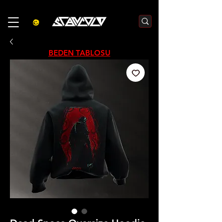
3000₺  VE  ÜZERI ALIŞVERIŞLERDE  500₺  INDIRIM    KOD :S500
BEDEN TABLOSU