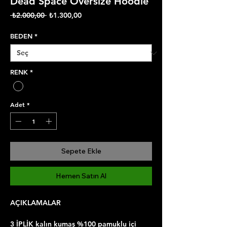
Dead Space Oversize Hoodie
Normal
İndirimli
 ₺2.000,00 
₺1.300,00
Fiyat
Fiyat
BEDEN
*
RENK
*
Adet
*
Sepete Ekle
Hemen Satın Al
AÇIKLAMALAR
3 İPLİK kalın kumaş %100 pamuklu içi