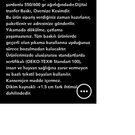
şardonlu 550/600 gr ağırlığındadır.Dijital
tranfer Baskı, Oversize Kesimdir.
Bu ürün sipariş verdiğiniz zaman hazırlanır,
paketlenir ve adresinize gönderilir.
Yıkamada dökülme, çatlama
yaşamazsınız. Tüm baskılı ürünlerde
geçerli olan yıkama kurallarına uyduğunuz
sürece bozulmadan kalacaktır.
Ürünlerimizde uluslararası standartlarda
sertifikalı (OEKO-TEX® Standart 100),
insan ve hayvan sağlığına zarar vermeyen
su bazlı tekstil boyaları kullanılır.
Kanserojen madde içermez.
Dikim kaynaklı -+1.5 cm fark ihtimal
dahilindedir.
ÜRÜN BİLGİLERİ
YIKAMA TALİMATI
GÖNDERİM BİLGİLERİ
Maksimum 30 derecede ters çevirerek