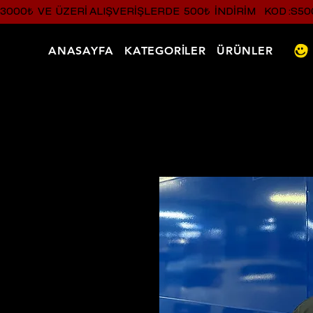
3000₺  VE  ÜZERI ALIŞVERIŞLERDE  500₺  INDIRIM    KOD :S50
ANASAYFA
KATEGORİLER
ÜRÜNLER