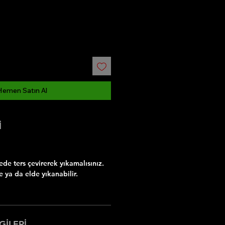
Hemen Satın Al
İ
e ters çevirerek yıkamalısınız.
 ya da elde yıkanabilir.
GİLERİ