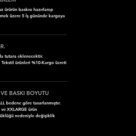
z ürürün baskısı hazırlanıp
ilmek üzere 5 İş gününde kargoya
R.
 tutara eklenecektir.
 Tekstil ürünleri %10-Kargo ücreti
 VE BASKI BOYUTU
LL bedene göre tasarlanmıştır.
 ve XXLARGE ürün
yüklüğü nedeniyle değişiklik