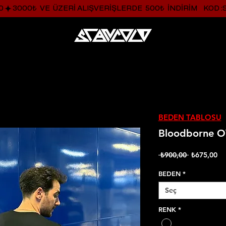
0
BEDEN TABLOSU
Bloodborne O
Normal
İnd
 ₺900,00 
₺675,00
Fiyat
Fi
BEDEN
*
Seç
RENK
*