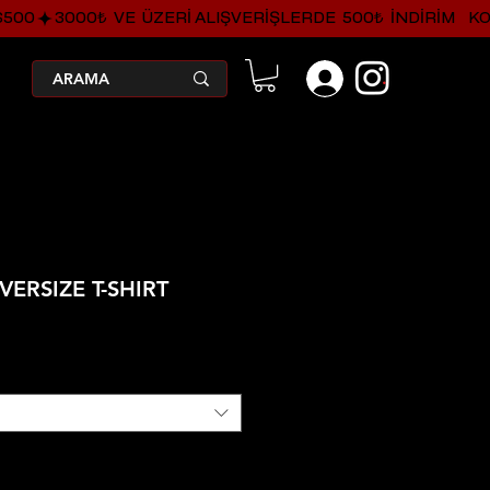
.
VERSIZE T-SHIRT
irimli
yat