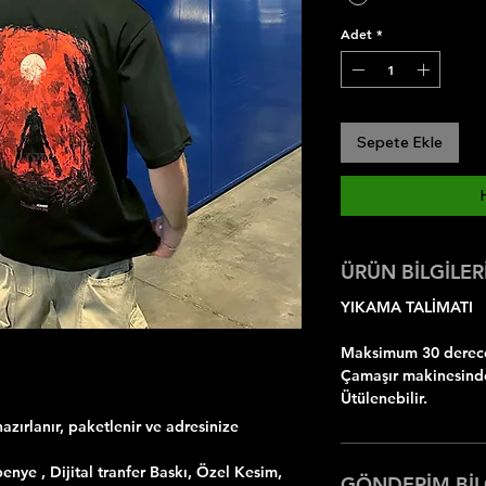
Adet
*
Sepete Ekle
ÜRÜN BİLGİLER
YIKAMA TALİMATI
Maksimum 30 dereced
Çamaşır makinesinde
Ütülenebilir.
azırlanır, paketlenir ve adresinize
ye , Dijital tranfer Baskı, Özel Kesim,
GÖNDERİM BİL