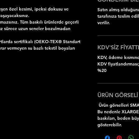
şen özel kesimi, ipeksi dokusu ve
Satın almış olduğunu
yaşayacaksınız.
tarafınıza teslim ed
zsınız. Tüm baskılı ürünlerde geçerli
verilir.
uz sürece uzun seneler bozulmadan
rtlarda sertifikalı (OEKO-TEX® Standart
KDV'SİZ FİYATTI
rar vermeyen su bazlı tekstil boyaları
KDV, ödeme kısmında
KDV fiyatlandırması;
%20
ÜRÜN GÖRSELİ
Ürün görselleri SMA
Bu nedenle XLARGE
baskıları, beden bü
gösterebilir.