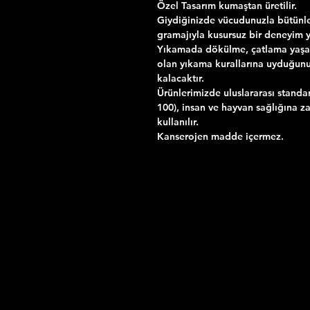
Özel Tasarım kumaştan üretilir.
Giydiğinizde vücudunuzla bütünle
gramajıyla kusursuz bir deneyim 
Yıkamada dökülme, çatlama yaşama
olan yıkama kurallarına uyduğun
kalacaktır.
Ürünlerimizde uluslararası standa
100), insan ve hayvan sağlığına za
kullanılır.
Kanserojen madde içermez.