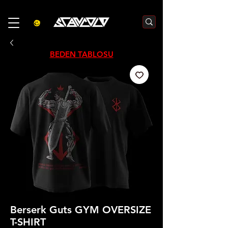
3000₺  VE  ÜZERI ALIŞVERIŞLERDE  500₺  INDIRIM    KOD :S500
BEDEN TABLOSU
Berserk Guts GYM OVERSIZE
T-SHIRT