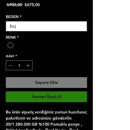
Normal
İndirimli
 ₺900,00 
₺675,00
Fiyat
Fiyat
BEDEN
*
RENK
*
Adet
*
Sepete Ekle
Hemen Satın Al
Bu ürün sipariş verdiğiniz zaman hazırlanır,
paketlenir ve adresinize gönderilir.
20/1 280-300 GR %100 Pamuklu penye ,