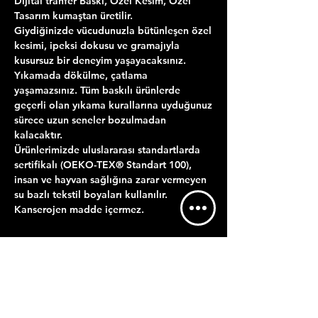
Dijital tranfer Baskı, Özel Kesim, Özel
Tasarım kumaştan üretilir.
Giydiğinizde vücudunuzla bütünleşen özel
kesimi, ipeksi dokusu ve gramajıyla
kusursuz bir deneyim yaşayacaksınız.
Yıkamada dökülme, çatlama
yaşamazsınız. Tüm baskılı ürünlerde
geçerli olan yıkama kurallarına uyduğunuz
sürece uzun seneler bozulmadan
kalacaktır.
Ürünlerimizde uluslararası standartlarda
sertifikalı (OEKO-TEX® Standart 100),
insan ve hayvan sağlığına zarar vermeyen
su bazlı tekstil boyaları kullanılır.
Kanserojen madde içermez.
ÜRÜN BİLGİLERİ
YIKAMA TALİMATI
GÖNDERİM BİLGİLERİ
Maksimum 30 derecede ters çevirerek
Satın almış olduğunuz ürürün baskısı