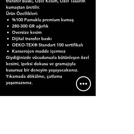
transfer Baskı, Özel Kesim, Özel Tasarım
kumaştan üretilir.
Ürün Özellikleri:
%100 Pamuklu premium kumaş
280-300 GR ağırlık
Oversize kesim
Dijital transfer baskı
OEKO-TEX® Standart 100 sertifikalı
Kanserojen madde içermez
Giydiğinizde vücudunuzla bütünleşen özel
kesimi, ipeksi dokusu ve gramajıyla
kusursuz bir deneyim yaşayacaksınız.
Yıkamada dökülme, çatlama
yaşamazsınız.
ÜRÜN BİLGİLERİ
YIKAMA TALİMATI
GÖNDERİM BİLGİLERİ
Maksimum 30 derecede ters çevirerek
Satın almış olduğunuz ürürün baskısı
yıkamalısınız.
KDV'SİZ FİYATTIR.
hazırlanıp tarafınıza teslim edilmek üzere