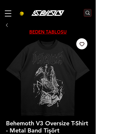
3000₺  VE  ÜZERI ALIŞVERIŞLERDE  500₺  INDIRIM    KOD :S500
BEDEN TABLOSU
Behemoth V3 Oversize T-Shirt
- Metal Band Tişört