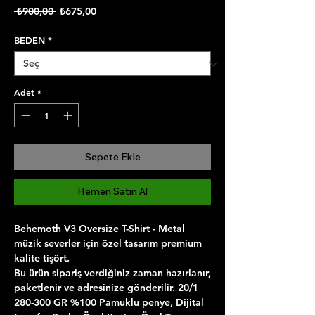
Normal
İndirimli
 ₺900,00 
₺675,00
Fiyat
Fiyat
BEDEN
*
Adet
*
Sepete Ekle
Hemen Satın Al
Behemoth V3 Oversize T-Shirt
- Metal
müzik severler için özel tasarım premium
kalite tişört.
Bu ürün sipariş verdiğiniz zaman hazırlanır,
paketlenir ve adresinize gönderilir. 20/1
280-300 GR %100 Pamuklu penye, Dijital